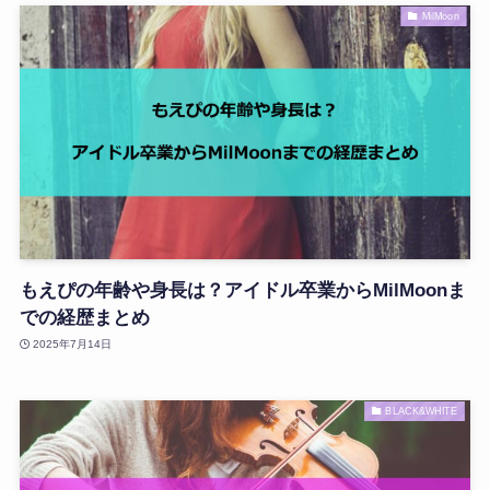
MilMoon
もえぴの年齢や身長は？アイドル卒業からMilMoonま
での経歴まとめ
2025年7月14日
BLACK&WHITE