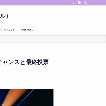
ナル）
ジャパン
hrtz.wav
転チャンスと最終投票