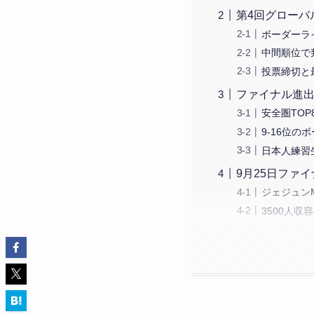
第4回グローバ
ボーダーラ
中間順位で
投票締切と
ファイナル進出
安全圏TO
9-16位の
日本人練習
9月25日ファ
ジェジュン
3500人