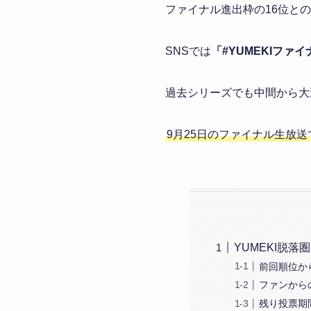
ファイナル進出枠の16位と
SNSでは
「#YUMEKIファ
過去シリーズでも中間から大
9月25日のファイナル生放
YUMEKI脱落
前回順位か
ファンから
残り投票期