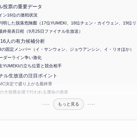
ル投票の重要データ
イン16位の激戦状況
判明した脱落危険圏（17位YUMEKI、18位チェン・カイウェン、19位
最終発表日程（9月25日ファイナル生放送）
16人の有力候補分析
P8の固定メンバー（イ・サンウォン、ジョウアンシン、イ・リオほか）
ボーダーライン争い激化
生YUMEKIの立ち位置と競合相手
イナル生放送の注目ポイント
MC決定で盛り上がる最終章
収容の大規模会場で行われる運命の発表
もっと見る