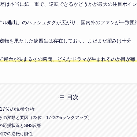
の差は本当に紙一重で、逆転できるかどうかが最大の注目ポイ
イナル進出」
のハッシュタグが広がり、国内外のファンが一致団
逆転を果たした練習生は存在しており、まだまだ望みは十分。
送で運命が決まるその瞬間、どんなドラマが生まれるのか目が離
目次
圏17位の現状分析
らの変動と要因（22位→17位の5ランクアップ）
の応援状況とSNS反響
間での逆転可能性