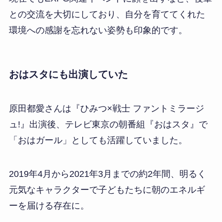
との交流を大切にしており、自分を育ててくれた
環境への感謝を忘れない姿勢も印象的です。
おはスタにも出演していた
原田都愛さんは『ひみつ×戦士 ファントミラージ
ュ!』出演後、テレビ東京の朝番組『おはスタ』で
「おはガール」としても活躍していました。
2019年4月から2021年3月までの約2年間、明るく
元気なキャラクターで子どもたちに朝のエネルギ
ーを届ける存在に。