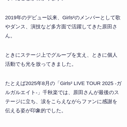
2019年のデビュー以来、Girls²のメンバーとして歌
やダンス、演技など多方面で活躍してきた原田さ
ん。
ときにステージ上でグループを支え、ときに個人
活動でも光を放ってきました。
たとえば2025年8月の「Girls² LIVE TOUR 2025 -ガ
ルガルエイト-」千秋楽では、原田さんが最後のス
テージに立ち、涙をこらえながらファンに感謝を
伝える姿が印象的でした。