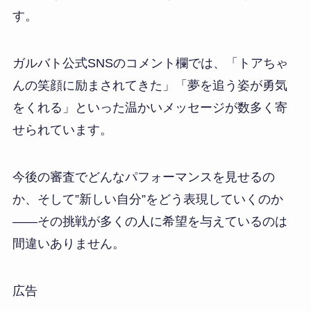
す。
ガルバト公式SNSのコメント欄では、「トアちゃ
んの笑顔に励まされてきた」「夢を追う姿が勇気
をくれる」といった温かいメッセージが数多く寄
せられています。
今後の審査でどんなパフォーマンスを見せるの
か、そして”新しい自分”をどう表現していくのか
——その挑戦が多くの人に希望を与えているのは
間違いありません。
広告