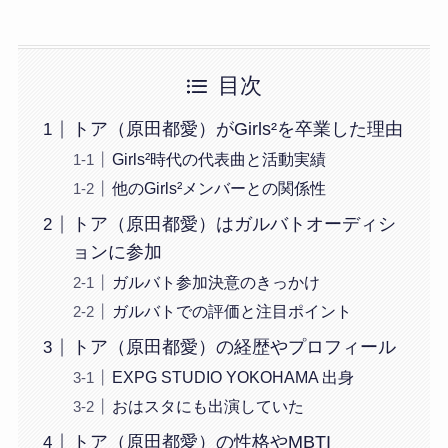
目次
トア（原田都愛）がGirls²を卒業した理由
Girls²時代の代表曲と活動実績
他のGirls²メンバーとの関係性
トア（原田都愛）はガルバトオーディシ
ョンに参加
ガルバト参加決意のきっかけ
ガルバトでの評価と注目ポイント
トア（原田都愛）の経歴やプロフィール
EXPG STUDIO YOKOHAMA 出身
おはスタにも出演していた
トア（原田都愛）の性格やMBTI