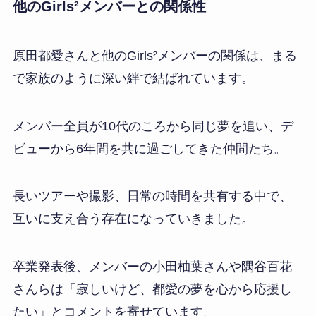
他のGirls²メンバーとの関係性
原田都愛さんと他のGirls²メンバーの関係は、まる
で家族のように深い絆で結ばれています。
メンバー全員が10代のころから同じ夢を追い、デ
ビューから6年間を共に過ごしてきた仲間たち。
長いツアーや撮影、日常の時間を共有する中で、
互いに支え合う存在になっていきました。
卒業発表後、メンバーの小田柚葉さんや隅谷百花
さんらは「寂しいけど、都愛の夢を心から応援し
たい」とコメントを寄せています。