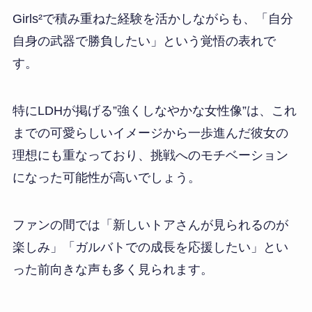
Girls²で積み重ねた経験を活かしながらも、「自分
自身の武器で勝負したい」という覚悟の表れで
す。
特にLDHが掲げる”強くしなやかな女性像”は、これ
までの可愛らしいイメージから一歩進んだ彼女の
理想にも重なっており、挑戦へのモチベーション
になった可能性が高いでしょう。
ファンの間では「新しいトアさんが見られるのが
楽しみ」「ガルバトでの成長を応援したい」とい
った前向きな声も多く見られます。