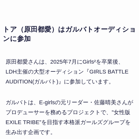
トア（原田都愛）はガルバトオーディショ
ンに参加
原田都愛さんは、2025年7月にGirls²を卒業後、
LDH主催の大型オーディション『GIRLS BATTLE
AUDITION(ガルバト)』に参加しています。
ガルバトは、E-girlsの元リーダー・佐藤晴美さんが
プロデューサーを務めるプロジェクトで、”女性版
EXILE TRIBE”を目指す本格派ガールズグループを
生み出す企画です。