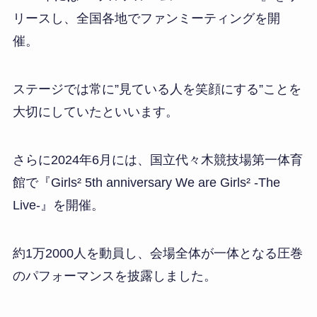
リースし、全国各地でファンミーティングを開
催。
ステージでは常に”見ている人を笑顔にする”ことを
大切にしていたといいます。
さらに2024年6月には、国立代々木競技場第一体育
館で『Girls² 5th anniversary We are Girls² -The
Live-』を開催。
約1万2000人を動員し、会場全体が一体となる圧巻
のパフォーマンスを披露しました。