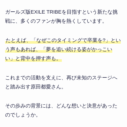
ガールズ版EXILE TRIBEを目指すという新たな挑
戦に、多くのファンが胸を熱くしています。
たとえば、「なぜこのタイミングで卒業を?」とい
う声もあれば、「夢を追い続ける姿がかっこい
い」と背中を押す声も。
これまでの活動を支えに、再び未知のステージへ
と踏み出す原田都愛さん。
その歩みの背景には、どんな想いと決意があった
のでしょうか。