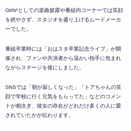
Girls²としての楽曲披露や番組内コーナーでは笑顔
を絶やさず、スタジオを盛り上げるムードメーカ
ーでした。
番組卒業時には「おはスタ卒業記念ライブ」が開
催され、ファンや共演者から温かい拍手に包まれ
ながらステージを後にしました。
SNSでは「朝が寂しくなった」「トアちゃんの笑
顔で学校に行く元気をもらってた」などのコメン
トが相次ぎ、彼女の存在がどれだけ多くの人に愛
されていたかが伝わります。