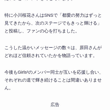
特に小川桜花さんはSNSで「都愛の努力はずっと
見てきたから、次のステージでもきっと輝ける」
と投稿し、ファンの心を打ちました。
こうした温かいメッセージの数々は、原田さんが
どれほど信頼されていたかを物語っています。
今後もGirls²のメンバー同士が互いを応援し合い、
それぞれの道で輝き続けることは間違いありませ
ん。
広告