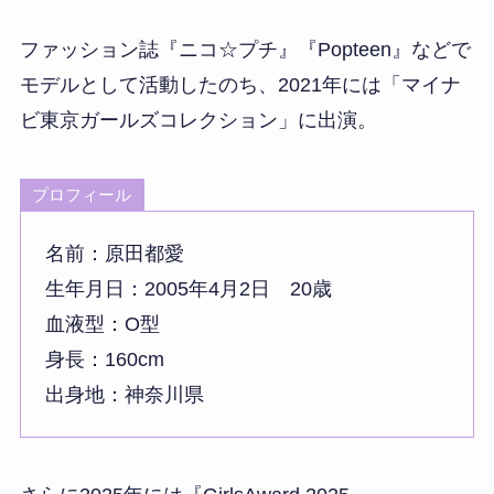
ファッション誌『ニコ☆プチ』『Popteen』などで
モデルとして活動したのち、2021年には「マイナ
ビ東京ガールズコレクション」に出演。
プロフィール
名前：原田都愛
生年月日：2005年4月2日 20歳
血液型：O型
身長：160cm
出身地：神奈川県