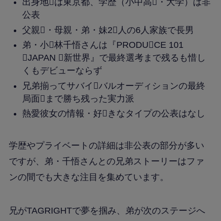
出身地は東京都、学歴（小中高・大学）は非
公表
父親・母親・弟・妹2人の6人家族で長男
弟・小林千悟さんは『PRODUCE 101
JAPAN 新世界』で最終選考まで残るも惜し
くもデビューならず
兄弟揃ってサバイバルオーディションの最終
局面まで勝ち残った実力派
熱愛彼女の情報・好きなタイプの公表はなし
学歴やプライベートの詳細は非公表の部分が多い
ですが、弟・千悟さんとの兄弟ストーリーはファ
ンの間でも大きな注目を集めています。
兄がTAGRIGHTで夢を掴み、弟が次のステージへ