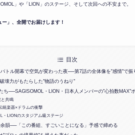
ISOMOL」や「LION」のステージ、そして次回への不安まで。
ュー」、全開でお届けします！
目次
バトル開幕で空気が変わった夜──第7話の全体像を”感情”で振
E’Oの破壊力がもたらした”物語のうねり”
ち──SAGISOMOL・LION・日本人メンバーの”心拍数MAX”
の涙と共鳴
の伝統楽器×ドラムの衝撃
MOL・LIONのスタジアム級ステージ
余韻──「この番組、すごいことになる」予感で締める