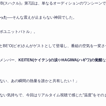
 CLUB(スハクル)』第7話は、単なるオーディションのワンシー
った
──そんな震えが止まらない神回でした。
ボユニットバトル」。
n)さんとBE’O(ビオ)さんがゲストとして登場し、番組の空気を一変
メンバー、
KEITEN(ケイテン)の涙
や
HAGIWA(ハギワ)の覚醒
な
ない、あの瞬間の熱量を誰かと共有したい！」
ない気持ちで、今回はリアルタイム視聴で感じた”温度”をその