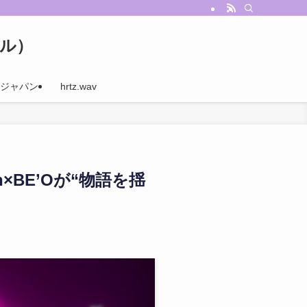
ナル）
ジャパン
hrtz.wav
un×BE’Oが“物語を揺