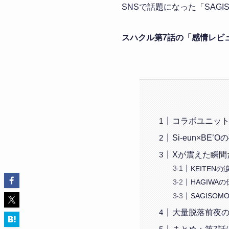
SNSで話題になった「SAG
スハクル第7話の「感情レビ
コラボユニット
Si-eun×B
Xが震えた瞬間た
KEITEN
HAGIWA
SAGISO
大量脱落前夜の