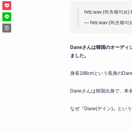
hrtz.wav (하츠웨이브) Off
— hrtz.wav (하츠웨이브
Daneさんは韓国のオーディショ
ました。
身長188cmという長身のD
Daneさんは韓国出身で、
なぜ『Dane(デイン)』と