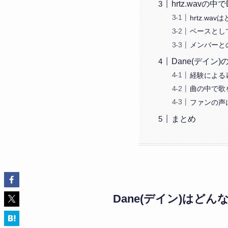
hrtz.wavの
hrtz.w
ベースとし
メンバーと
Dane(デイン
経験による
曲の中で歌
ファンの声
まとめ
Dane(デイン)はど