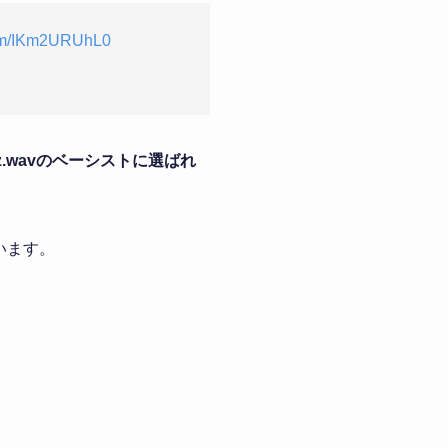
.com/IKm2URUhL0
tz.wavのベーシストに選ばれ
います。