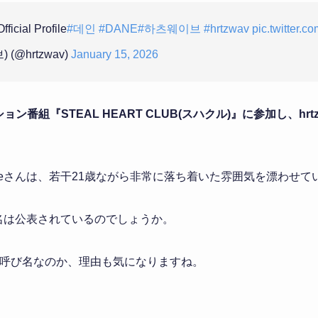
icial Profile
#데인
#DANE
#하츠웨이브
#hrtzwav
pic.twitter
) (@hrtzwav)
January 15, 2026
ン番組『STEAL HEART CLUB(スハクル)』に参加し、hr
aneさんは、若干21歳ながら非常に落ち着いた雰囲気を漂わせて
本名は公表されているのでしょうか。
いう呼び名なのか、理由も気になりますね。