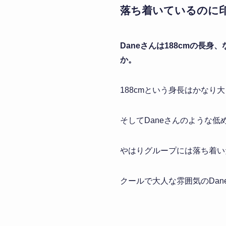
落ち着いているのに
Daneさんは188cmの
か。
188cmという身長はかな
そしてDaneさんのような
やはりグループには落ち着いた
クールで大人な雰囲気のDa